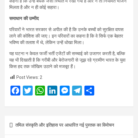
कहना है कि उन्हें बंधक जैसी स्थिति में रखा गया है और न तो नियमित भोजन
मिलता है और न ही कोई सहारा।
समाधान की उम्मीद
परिवारों ने भारत सरकार से अपील की है कि उनके बच्चों को सुरक्षित वापस
लाने की कोशिश की जाए। इन परिवारों का कहना है कि वे सिर्फ एक बेहतर
भविष्य की तलाश में थे, लेकिन उन्हें धोखा मिला।
यह घटना न केवल फर्जी भर्ती एजेंटों की सच्चाई को उजागर करती है, बल्कि
यह भी दिखाती है कि गरीबी और बेरोजगारी से जूझ रहे ग्रामीण भारत के युवा
किस हद तक जोखिम उठाने को मजबूर हैं।
Post Views:
2
F
T
W
Li
M
T
S
a
wi
h
n
es
el
h
ce
tt
at
ke
se
e
ar
b
er
s
dI
n
gr
e
Post
तमिल संस्कृति और इतिहास पर आधारित नई पुस्तक का विमोचन
o
A
n
g
a
navigation