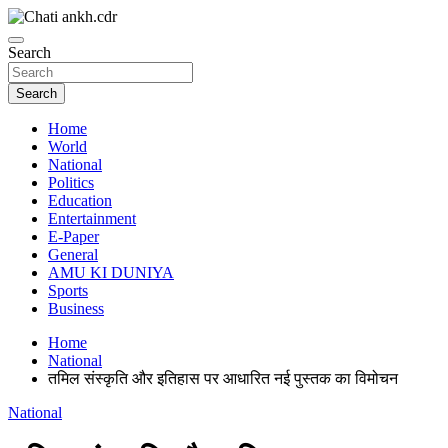
Skip
to
News Paper
content
Search
Chatiankh
Search
Home
World
National
Politics
Education
Entertainment
E-Paper
General
AMU KI DUNIYA
Sports
Business
Home
National
तमिल संस्कृति और इतिहास पर आधारित नई पुस्तक का विमोचन
National