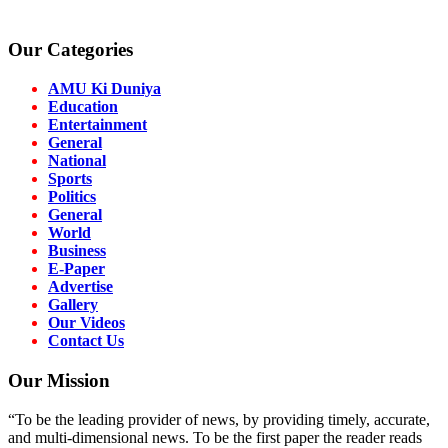
Our Categories
AMU Ki Duniya
Education
Entertainment
General
National
Sports
Politics
General
World
Business
E-Paper
Advertise
Gallery
Our Videos
Contact Us
Our Mission
“To be the leading provider of news, by providing timely, accurate,
and multi-dimensional news. To be the first paper the reader reads