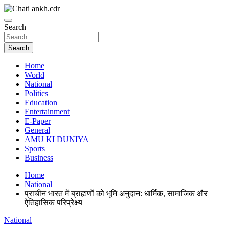
Skip
to
News Paper
content
Search
Chatiankh
Search
Home
World
National
Politics
Education
Entertainment
E-Paper
General
AMU KI DUNIYA
Sports
Business
Home
National
प्राचीन भारत में ब्राह्मणों को भूमि अनुदान: धार्मिक, सामाजिक और
ऐतिहासिक परिप्रेक्ष्य
National