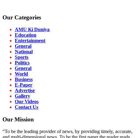
Our Categories
AMU Ki Duniya
Education
Entertainment
General
National
Sports
Politics
General
World
Business
E-Paper
Advertise
Gallery
Our Videos
Contact Us
Our Mission
“To be the leading provider of news, by providing timely, accurate,
and multi-dimensional news. To be the first paper the reader reads