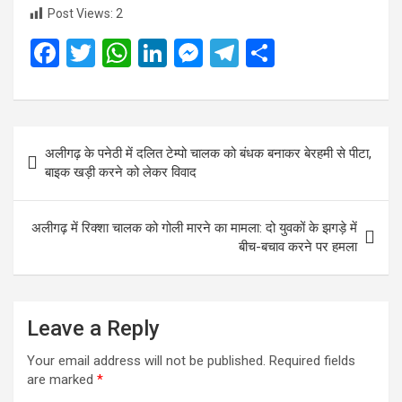
Post Views:
2
F
T
W
Li
M
T
S
a
wi
h
n
es
el
h
ce
tt
at
ke
se
e
ar
b
er
s
dI
n
gr
e
Post
अलीगढ़ के पनेठी में दलित टेम्पो चालक को बंधक बनाकर बेरहमी से पीटा,
o
A
n
g
a
navigation
बाइक खड़ी करने को लेकर विवाद
o
p
er
m
k
p
अलीगढ़ में रिक्शा चालक को गोली मारने का मामला: दो युवकों के झगड़े में
बीच-बचाव करने पर हमला
Leave a Reply
Your email address will not be published.
Required fields
are marked
*