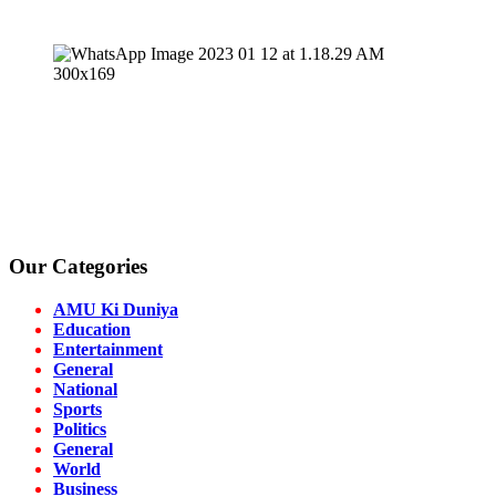
Our Categories
AMU Ki Duniya
Education
Entertainment
General
National
Sports
Politics
General
World
Business