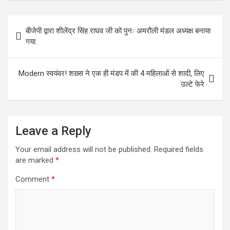
ce
tt
at
ke
se
e
ar
b
er
s
dI
n
gr
e
Post
बीजेपी द्वारा शीलेंद्र सिंह राघव जी को पुनः अमरौली मंडल अध्यक्ष बनाया
o
A
n
g
a
navigation
गया.
o
p
er
m
k
p
Modern स्वयंवर! शख़्स ने एक ही मंडप में की 4 महिलाओं से शादी, लिए
उल्टे फेरे
Leave a Reply
Your email address will not be published.
Required fields
are marked
*
Comment
*