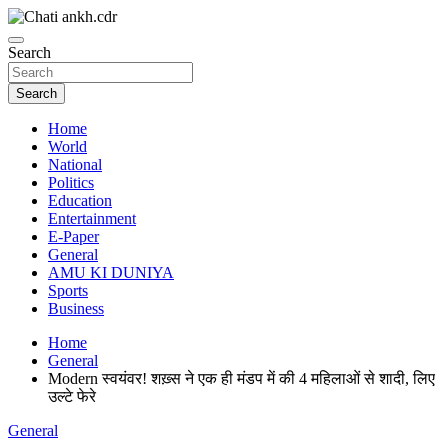
Skip
to
News Paper
content
Search
Chatiankh
Search
Home
World
National
Politics
Education
Entertainment
E-Paper
General
AMU KI DUNIYA
Sports
Business
Home
General
Modern स्वयंवर! शख़्स ने एक ही मंडप में की 4 महिलाओं से शादी, लिए
उल्टे फेरे
General