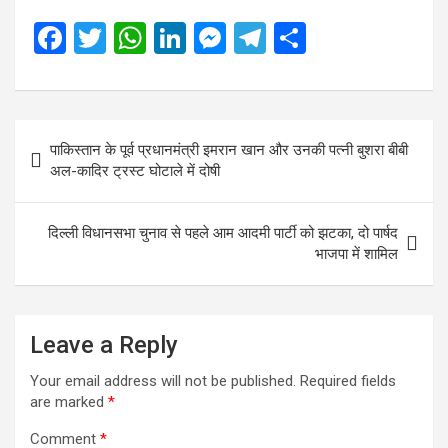
F
T
W
Li
M
T
S
a
wi
h
n
es
el
h
ce
tt
at
ke
se
e
ar
b
er
s
dI
n
gr
e
Post
पाकिस्तान के पूर्व प्रधानमंत्री इमरान खान और उनकी पत्नी बुशरा बीबी
o
A
n
g
a
navigation
अल-कादिर ट्रस्ट घोटाले में दोषी
o
p
er
m
k
p
दिल्ली विधानसभा चुनाव से पहले आम आदमी पार्टी को झटका, दो पार्षद
भाजपा में शामिल
Leave a Reply
Your email address will not be published.
Required fields
are marked
*
Comment
*