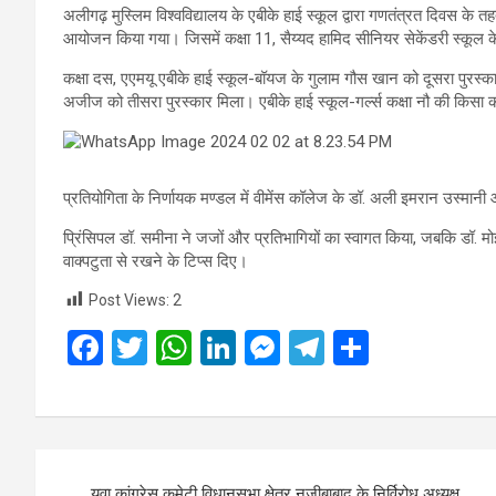
अलीगढ़ मुस्लिम विश्वविद्यालय के एबीके हाई स्कूल द्वारा गणतंत्रत दिवस के तह
आयोजन किया गया। जिसमें कक्षा 11, सैय्यद हामिद सीनियर सेकेंडरी स्कूल 
कक्षा दस, एएमयू एबीके हाई स्कूल-बॉयज के गुलाम गौस खान को दूसरा पुरस्क
अजीज को तीसरा पुरस्कार मिला। एबीके हाई स्कूल-गर्ल्स कक्षा नौ की किसा को
प्रतियोगिता के निर्णायक मण्डल में वीमेंस कॉलेज के डॉ. अली इमरान उस्मानी
प्रिंसिपल डॉ. समीना ने जजों और प्रतिभागियों का स्वागत किया, जबकि डॉ. मो
वाक्पटुता से रखने के टिप्स दिए।
Post Views:
2
F
T
W
Li
M
T
S
a
wi
h
n
es
el
h
ce
tt
at
ke
se
e
ar
b
er
s
dI
n
gr
e
Post
o
A
n
g
a
युवा कांग्रेस कमेटी विधानसभा क्षेत्र नजीबाबाद के निर्विरोध अध्यक्ष