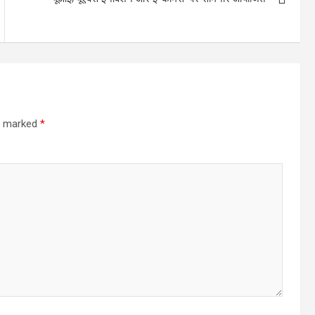
re marked
*