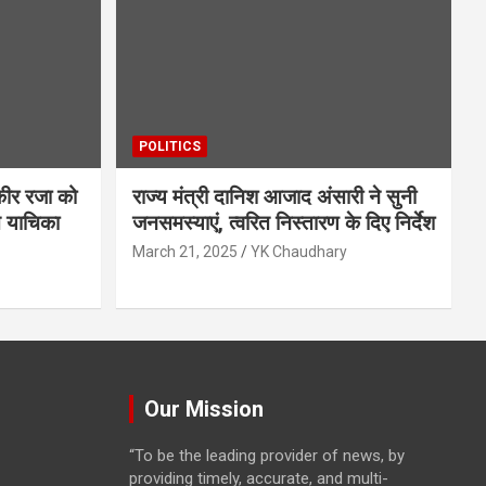
POLITICS
ौकीर रजा को
राज्य मंत्री दानिश आजाद अंसारी ने सुनी
त याचिका
जनसमस्याएं, त्वरित निस्तारण के दिए निर्देश
March 21, 2025
YK Chaudhary
Our Mission
“To be the leading provider of news, by
providing timely, accurate, and multi-