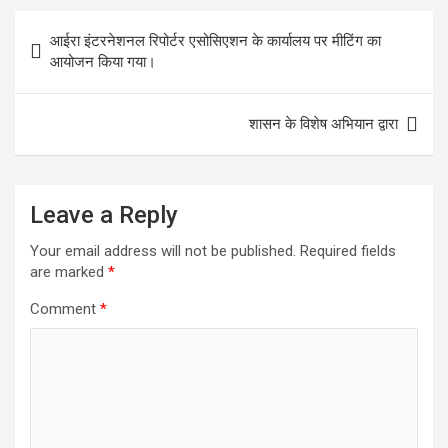
b
er
s
dI
n
gr
e
Post
आईरा इंटरनेशनल रिपोर्टर एसोसिएशन के कार्यालय पर मीटिंग का
o
A
n
g
a
navigation
आयोजन किया गया।
o
p
er
m
k
p
शासन के विशेष अभियान द्वारा
Leave a Reply
Your email address will not be published.
Required fields
are marked
*
Comment
*