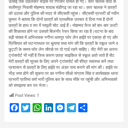
ऊंचाई तक उछलकर सड़क पर गिरकर घायल हो गए। कार चालक कांठ के
सलीमपुर निवासी मोहम्मद शादाब चंडीगढ़ जा रहा था। कार चालक ने छात्रों
को उठाया और पुलिस की मदद से सीएचसी पहुंचा। सीएचसी प्रभारी डॉ नवीन
कुमार ने बताया कि दोनों छात्रों को प्राथमिक उपचार दे दिया गया है दोनों
छात्रों के हाथ व सर में मामूली चोट आई हैं। मोहम्मद फैज को बार-बार उल्टी
की शिकायत होने पर उसको बिजनौर रेफर किया जा रहा है।घटना के बाद
बड़ी संख्या में अभिभावक नगीना धामपुर फोर लेन हाईवे पर एकत्र हो गए और
प्रिंसिपल को घटनास्थल पर बुलाया तथा मांग की कि छात्रों के स्कूल जाने व
छुट्टी के समय फोर लेन चौराहे पर दो गार्ड रहने चाहिए। सेंट मैरी का अपना
ट्रांसपोर्ट भी नहीं है जिस कारण छात्र साइकिल से स्कूल आते जाते हैं सेंट
मेरी छात्रों की सुरक्षा के लिए अपने ट्रांसपोर्ट की शीघ्र व्यवस्था करें तथा
प्रशासन से छात्रों के लिए हाईवे पर अंडर पास बनाने की मांग की। हाईवे पर
भीड़ जमा होने की सूचना पर का नगीना सीओ संग्राम सिंह व कार्यवाहक थाना
प्रभारी प्रतिभा वर्मा भारी पुलिस बल के साथ मौके पर पहुंची और अभिभावको
को समझाया कर घर भेजा।
Post Views:
1
F
T
W
Li
M
T
S
a
wi
h
n
es
el
h
ce
tt
at
ke
se
e
ar