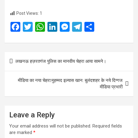
Post Views:
1
F
T
W
Li
M
T
S
a
wi
h
n
es
el
h
ce
tt
at
ke
se
e
ar
b
er
s
dI
n
gr
e
Post
लखनऊ हज़रतगंज पुलिस का मानवीय चेहरा आया सामने।
o
A
n
g
a
navigation
o
p
er
m
मीडिया का नया चेहरा:मुहम्मद इल्यास खान: बुलंदशहर के नये दिग्गज
k
p
मीडिया प्रभारी
Leave a Reply
Your email address will not be published.
Required fields
are marked
*