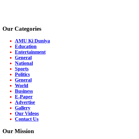
Our Categories
AMU Ki Duniya
Education
Entertainment
General
National
Sports
Politics
General
World
Business
E-Paper
Advertise
Gallery
Our Videos
Contact Us
Our Mission