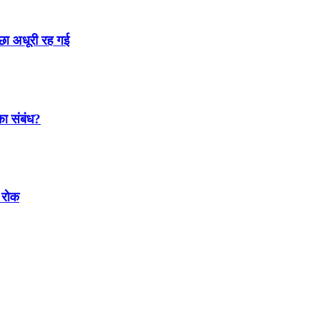
्छा अधूरी रह गई
 का संबंध?
 रोक