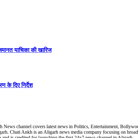
ने जमानत याचिका की खारिज
ण के दिए निर्देश
h News channel covers latest news in Politics, Entertainment, Bollywo
Aligarh. Chati Ankh is an Aligarh news media company focusing on broad
and is credited for launching the first 24x7 news channel in Aligarh.