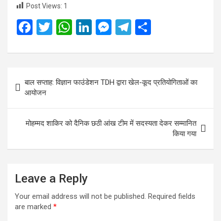
Post Views:
1
F
T
W
Li
M
T
S
a
wi
h
n
es
el
h
ce
tt
at
ke
se
e
ar
b
er
s
dI
n
gr
e
Post
बाल सप्ताह: विज्ञान फाउंडेशन TDH द्वारा खेल-कूद प्रतियोगिताओं का
o
A
n
g
a
navigation
आयोजन
o
p
er
m
k
p
मोहम्मद शाकिर को दैनिक छठी आंख टीम में सदस्यता देकर सम्मानित
किया गया
Leave a Reply
Your email address will not be published.
Required fields
are marked
*