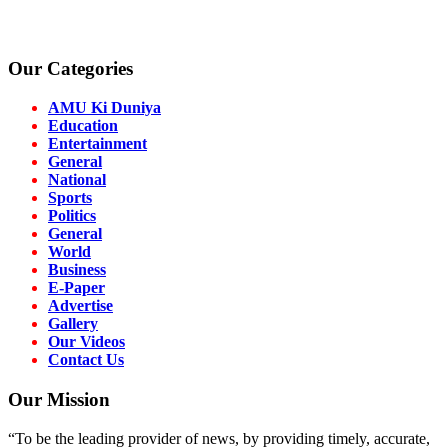
Our Categories
AMU Ki Duniya
Education
Entertainment
General
National
Sports
Politics
General
World
Business
E-Paper
Advertise
Gallery
Our Videos
Contact Us
Our Mission
“To be the leading provider of news, by providing timely, accurate,