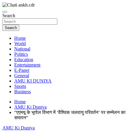
Skip
to
News Paper
content
Search
Chatiankh
Search
Home
World
National
Politics
Education
Entertainment
E-Paper
General
AMU KI DUNIYA
Sports
Business
Home
AMU Ki Duniya
“एएमयू के भूगोल विभाग में ‘वैश्विक जलवायु परिवर्तन’ पर सम्मेलन का
समापन”
AMU Ki Duniya