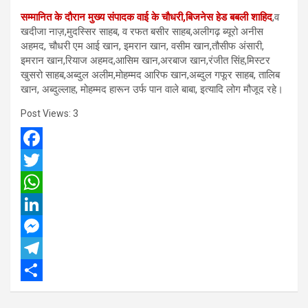
सम्मानित के दौरान मुख्य संपादक वाई के चौधरी,बिजनेस हेड बबली शाहिद
,व
खदीजा नाज़,मुदस्सिर साहब, व रफत बसीर साहब,अलीगढ़ ब्यूरो अनीस
अहमद, चौधरी एम आई खान, इमरान खान, वसीम खान,तौसीफ अंसारी,
इमरान खान,रियाज अहमद,आसिम खान,अरबाज खान,रंजीत सिंह,मिस्टर
खुसरो साहब,अब्दुल अलीम,मोहम्मद आरिफ खान,अब्दुल गफूर साहब, तालिब
खान, अब्दुल्लाह, मोहम्मद हारून उर्फ पान वाले बाबा, इत्यादि लोग मौजूद रहे।
Post Views:
3
F
a
T
c
w
W
e
i
h
L
b
t
a
i
M
o
t
t
n
e
T
o
e
s
k
s
e
S