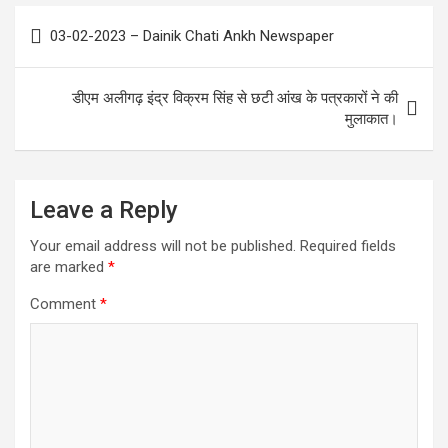
k
r
A
e
s
l
h
Post
03-02-2023 – Dainik Chati Ankh Newspaper
p
d
e
e
a
navigation
p
I
n
g
r
डीएम अलीगढ़ इंद्र विक्रम सिंह से छटी आंख के पत्रकारों ने की
n
g
r
e
मुलाकात।
e
a
r
m
Leave a Reply
Your email address will not be published.
Required fields
are marked
*
Comment
*