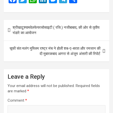
a
wi
h
n
es
el
h
ce
tt
at
ke
se
e
ar
b
er
s
dI
n
gr
e
Post
श्रीखाटूश्यामवेलफेयरसोसाइटी ( रजि.) नजीबाबाद, की ओर से तृतीय
o
A
n
g
a
navigation
भंडारे का आयोजन
o
p
er
m
k
p
सूफी संत मलंग मुस्लिम राष्ट्र मंच ने होली शब-ए-बरात और रमजान की
दी मुबारकबाद आगरा से अंजुम अंसारी की रिपोर्ट
Leave a Reply
Your email address will not be published.
Required fields
are marked
*
Comment
*