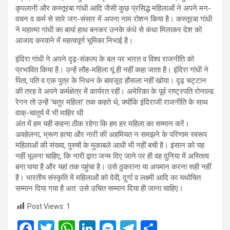
कृपलानी और कस्तूरबा गांधी आदि जैसी कुछ प्रसिद्ध महिलाओं ने अपने मन-
वचन व कर्म से सारे जग-संसार में अपना नाम रोशन किया है। कस्तूरबा गांधी
ने महात्मा गांधी का बायां हाथ बनकर उनके कंधे से कंधा मिलाकर देश को
आजाद करवाने में महत्वपूर्ण भूमिका निभाई है।
इंदिरा गांधी ने अपने दृढ़-संकल्प के बल पर भारत व विश्व राजनीति को
प्रभावित किया है। उन्हें लौह-महिला यूं ही नहीं कहा जाता है। इंदिरा गांधी ने
पिता, पति व एक पुत्र के निधन के बावजूद हौसला नहीं खोया। दृढ़ चट्टान
की तरह वे अपने कर्मक्षेत्र में कार्यरत रहीं। अमेरिका के पूर्व राष्ट्रपति रोनाल्ड
रेगन तो उन्हें ‘चतुर महिला’ तक कहते थे, क्योंकि इंदिराजी राजनीति के साथ
वाक्-चातुर्य में भी माहिर थी
अंत में हम यही कहना ठीक रहेगा कि हम हर महिला का सम्मान करें।
अवहेलना, भ्रूण हत्या और नारी की अहमियत न समझने के परिणाम स्वरूप
महिलाओं की संख्या, पुरुषों के मुकाबले आधी भी नहीं बची है। इंसान को यह
नहीं भूलना चाहिए, कि नारी द्वारा जन्म दिए जाने पर ही वह दुनिया में अस्तित्व
बना पाया है और यहां तक पहुंचा है। उसे ठुकराना या अपमान करना सही नहीं
है। भारतीय संस्कृति में महिलाओं को देवी, दुर्गा व लक्ष्मी आदि का यथोचित
सम्मान दिया गया है अत: उसे उचित सम्मान दिया ही जाना चाहिए।
Post Views:
1
F
T
W
Li
M
T
S