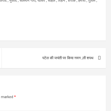
ीद , मुफीद , सलमान गौरी, यासिर , सोहैल , रिहान , शरीके , हमजा , ग़ुलाम ,
पटेल की जयंती पर किया नमन ,ली शपथ
re marked
*