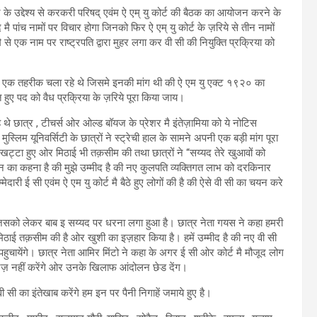
के उद्देश्य से करकरी परिषद् एवंम ऐ एम् यु कोर्ट की बैठक का आयोजन करने के
ै पांच नामों पर विचार होगा जिनको फिर ऐ एम् यु कोर्ट के ज़रिये से तीन नामों
े एक नाम पर राष्ट्रपति द्वारा मुहर लगा कर वी सी की नियुक्ति प्रक्रिया को
 से एक तहरीक चला रहे थे जिसमे इनकी मांग थी की ऐ एम यु एक्ट १९२० का
त हुए पद को वैध प्रक्रिया के ज़रिये पूरा किया जाय।
थे छात्र , टीचर्स ओर ओल्ड बॉयज के प्रेशर मै इंतेज़ामिया को ये नोटिस
िम यूनिवर्सिटी के छात्रों ने स्ट्रेची हाल के सामने अपनी एक बड़ी मांग पूरा
इखट्टा हुए ओर मिठाई भी तक़सीम की तथा छात्रों ने “सय्यद तेरे खुआवों को
न का कहना है की मुझे उम्मीद है की नए कुलपति व्यक्तिगत लाभ को दरकिनार
दारी ई सी एवंम ऐ एम यु कोर्ट मै बैठे हुए लोगों की है की ऐसे वी सी का चयन करे
 है जिसको लेकर बाब इ सय्यद पर धरना लगा हुआ है। छात्र नेता गयस ने कहा हमरी
िठाई तक़सीम की है ओर खुशी का इज़हार किया है। हमें उम्मीद है की नए वी सी
र पहुचायेंगे। छात्र नेता आमिर मिंटो ने कहा के अगर ई सी ओर कोर्ट मै मौजूद लोग
गुरेज़ नहीं करेंगे ओर उनके खिलाफ आंदोलन छेड देंग।
 सी का इंतेखाब करेंगे हम इन पर पैनी निगाहें जमाये हुए है।