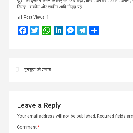
ख़ुशी का इज़हार करने के लिए वहां ज़ैद शैख़ ,फहद , अरशद , उवैस , अरीब , फर
रियाज़ , शकील ओर शादीन आदि मौजूद रहे
Post Views:
1
F
T
W
Li
M
T
S
a
wi
h
n
es
el
h
ce
tt
at
ke
se
e
ar
b
er
s
dI
n
gr
e
Post
o
A
n
g
a
गुमशुदा की तलाश
navigation
o
p
er
m
k
p
Leave a Reply
Your email address will not be published.
Required fields a
Comment
*