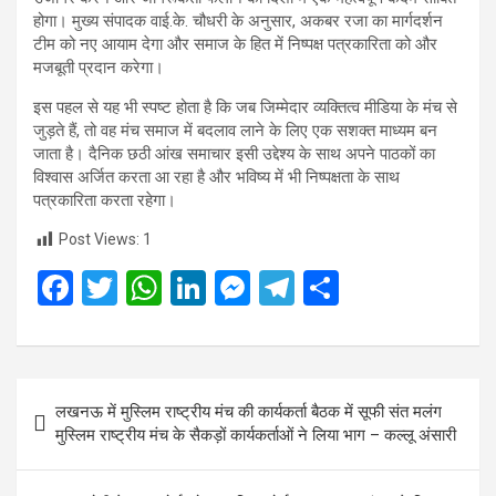
होगा। मुख्य संपादक वाई.के. चौधरी के अनुसार, अकबर रजा का मार्गदर्शन
टीम को नए आयाम देगा और समाज के हित में निष्पक्ष पत्रकारिता को और
मजबूती प्रदान करेगा।
इस पहल से यह भी स्पष्ट होता है कि जब जिम्मेदार व्यक्तित्व मीडिया के मंच से
जुड़ते हैं, तो वह मंच समाज में बदलाव लाने के लिए एक सशक्त माध्यम बन
जाता है। दैनिक छठी आंख समाचार इसी उद्देश्य के साथ अपने पाठकों का
विश्वास अर्जित करता आ रहा है और भविष्य में भी निष्पक्षता के साथ
पत्रकारिता करता रहेगा।
Post Views:
1
F
T
W
Li
M
T
S
a
wi
h
n
es
el
h
ce
tt
at
ke
se
e
ar
b
er
s
dI
n
gr
e
Post
लखनऊ में मुस्लिम राष्ट्रीय मंच की कार्यकर्ता बैठक में सूफी संत मलंग
o
A
n
g
a
navigation
मुस्लिम राष्ट्रीय मंच के सैकड़ों कार्यकर्ताओं ने लिया भाग – कल्लू अंसारी
o
p
er
m