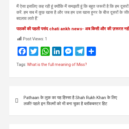
मैं ऐसा इसलिए कह रही हूं क्योंकि मैं समझती हूं कि बहुत जरूरी है कि हम दू
करें. हम सब में कुछ खास है और जब हम उस खास हुनर के बीज दूसरों के जीवन म
बदलाव लाते हैं.’
पाठकों की पहली पसंद
chati ankh news-
अब किसी और की ज़रूरत नहीं
Post Views:
1
F
T
W
Li
M
T
S
a
wi
h
n
es
el
h
Tags:
What is the full meaning of Miss?
ce
tt
at
ke
se
e
ar
b
er
s
dI
n
gr
e
o
A
n
g
a
Post
o
p
er
m
Pathaan के लुक का यह हिस्सा है Shah Rukh Khan के लिए
navigation
लकी! पहले इन फिल्मों को भी बना चुका है ब्लॉकबस्टर हिट
k
p