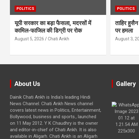
POLITICS
POLITICS
यूपी सरकार का बड़ा फैसला, मदरसों में
ताहिर हुस
कामिल-फाजिल की डिग्री पर रोक
पर हमला
August 5, 2026
Chati Ankh
August 3, 2
About Us
Gallery
Dainik Chati Ankh is India's leading Hindi
News Channel. Chati Ankh News channel
covers latest news in Politics, Entertainment,
Bollywood, business and sports., launched
on 11 May 2012. Y K Chaudhry is the owner
and editor-in-chief of Chati Ankh. It is also
available in Aligarh. Chati Ankh is an Aligarh