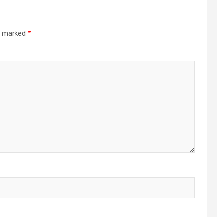
re marked
*