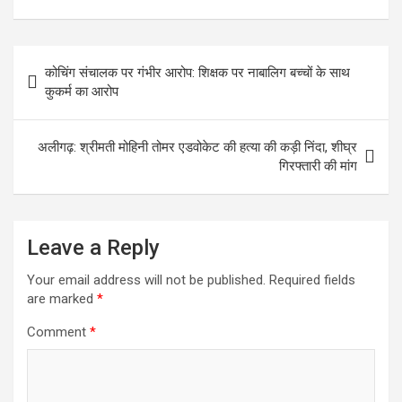
a
wi
h
n
es
el
h
ce
tt
at
ke
se
e
ar
b
er
s
dI
n
gr
e
Post
कोचिंग संचालक पर गंभीर आरोप: शिक्षक पर नाबालिग बच्चों के साथ
o
A
n
g
a
navigation
कुकर्म का आरोप
o
p
er
m
k
p
अलीगढ़: श्रीमती मोहिनी तोमर एडवोकेट की हत्या की कड़ी निंदा, शीघ्र
गिरफ्तारी की मांग
Leave a Reply
Your email address will not be published.
Required fields
are marked
*
Comment
*