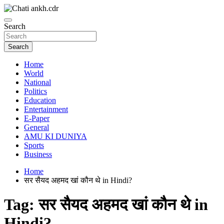
Skip
to
News Paper
content
Search
Chatiankh
Search
Home
World
National
Politics
Education
Entertainment
E-Paper
General
AMU KI DUNIYA
Sports
Business
Home
सर सैयद अहमद खां कौन थे in Hindi?
Tag:
सर सैयद अहमद खां कौन थे in
Hindi?