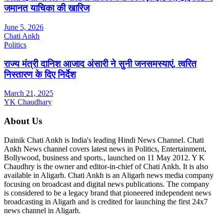
जमानत याचिका की खारिज
June 5, 2026
Chati Ankh
Politics
राज्य मंत्री दानिश आजाद अंसारी ने सुनी जनसमस्याएं, त्वरित
निस्तारण के दिए निर्देश
March 21, 2025
YK Chaudhary
About Us
Dainik Chati Ankh is India's leading Hindi News Channel. Chati
Ankh News channel covers latest news in Politics, Entertainment,
Bollywood, business and sports., launched on 11 May 2012. Y K
Chaudhry is the owner and editor-in-chief of Chati Ankh. It is also
available in Aligarh. Chati Ankh is an Aligarh news media company
focusing on broadcast and digital news publications. The company
is considered to be a legacy brand that pioneered independent news
broadcasting in Aligarh and is credited for launching the first 24x7
news channel in Aligarh.