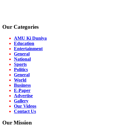
Our Categories
AMU Ki Duniya
Education
Entertainment
General
National
Sports
Politics
General
World
Business
E-Paper
Advertise
Gallery
Our Videos
Contact Us
Our Mission