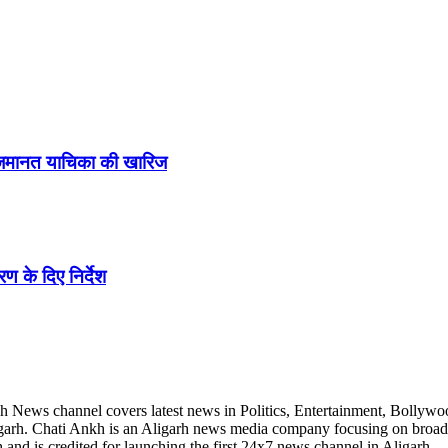
ने जमानत याचिका की खारिज
ण के दिए निर्देश
h News channel covers latest news in Politics, Entertainment, Bollywo
Aligarh. Chati Ankh is an Aligarh news media company focusing on broad
and is credited for launching the first 24x7 news channel in Aligarh.