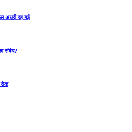
्छा अधूरी रह गई
 का संबंध?
 रोक