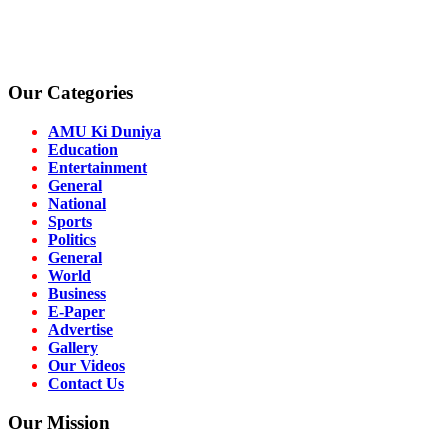
Our Categories
AMU Ki Duniya
Education
Entertainment
General
National
Sports
Politics
General
World
Business
E-Paper
Advertise
Gallery
Our Videos
Contact Us
Our Mission