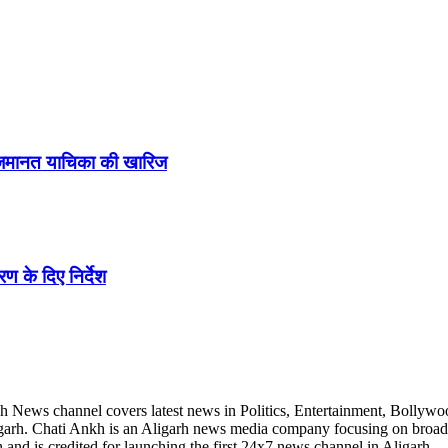
ने जमानत याचिका की खारिज
ण के दिए निर्देश
h News channel covers latest news in Politics, Entertainment, Bollywo
Aligarh. Chati Ankh is an Aligarh news media company focusing on broad
and is credited for launching the first 24x7 news channel in Aligarh.