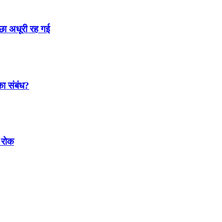
्छा अधूरी रह गई
 का संबंध?
 रोक