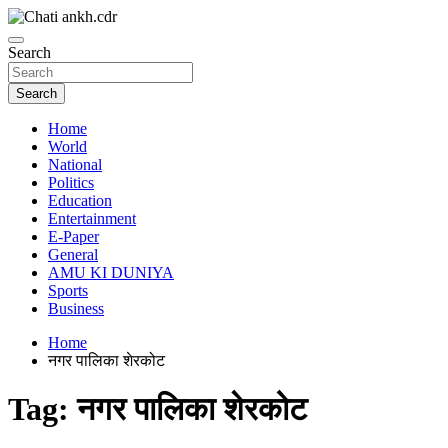
Skip
to
News Paper
content
Search
Chatiankh
Search
Home
World
National
Politics
Education
Entertainment
E-Paper
General
AMU KI DUNIYA
Sports
Business
Home
नगर पालिका शेरकोट
Tag:
नगर पालिका शेरकोट