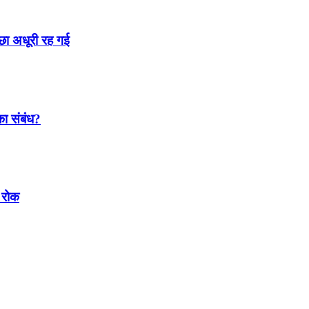
्छा अधूरी रह गई
 का संबंध?
 रोक