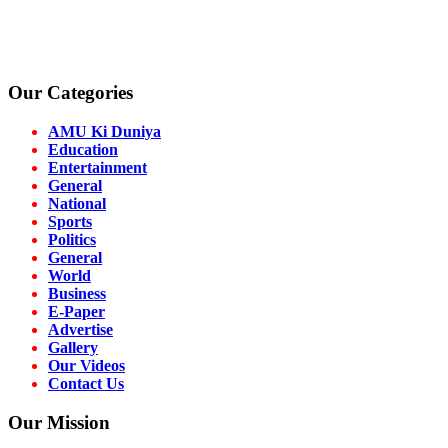
Our Categories
AMU Ki Duniya
Education
Entertainment
General
National
Sports
Politics
General
World
Business
E-Paper
Advertise
Gallery
Our Videos
Contact Us
Our Mission