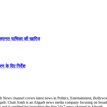
ने जमानत याचिका की खारिज
ण के दिए निर्देश
h News channel covers latest news in Politics, Entertainment, Bollywo
Aligarh. Chati Ankh is an Aligarh news media company focusing on broad
and is credited for launching the first 24x7 news channel in Aligarh.