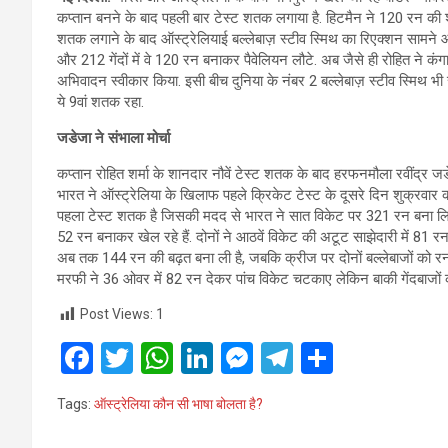
कप्तान बनने के बाद पहली बार टेस्ट शतक लगाया है. हिटमैन ने 120 रन की 
शतक लगाने के बाद ऑस्ट्रेलियाई बल्लेबाज़ स्टीव स्मिथ का रिएक्शन सामने आ
और 212 गेंदों में वे 120 रन बनाकर पैवेलियन लौटे. अब जैसे ही रोहित ने क
अभिवादन स्वीकार किया. इसी बीच दुनिया के नंबर 2 बल्लेबाज़ स्टीव स्मिथ भी 
ये 9वां शतक रहा.
जडेजा ने संभाला मोर्चा
कप्तान रोहित शर्मा के शानदार नौवें टेस्ट शतक के बाद हरफनमौला रवींद्र
भारत ने ऑस्ट्रेलिया के खिलाफ पहले क्रिकेट टेस्ट के दूसरे दिन शुक्रवार क
पहला टेस्ट शतक है जिसकी मदद से भारत ने सात विकेट पर 321 रन बना लिए ह
52 रन बनाकर खेल रहे हैं. दोनों ने आठवें विकेट की अटूट साझेदारी में 81 रन 
अब तक 144 रन की बढ़त बना ली है, जबकि क्रीज पर दोनों बल्लेबाजों को रन ब
मरफी ने 36 ओवर में 82 रन देकर पांच विकेट चटकाए लेकिन बाकी गेंदबाजों
Post Views:
1
F
T
W
Li
M
T
S
a
wi
h
n
es
el
h
Tags:
ऑस्ट्रेलिया कौन सी भाषा बोलता है?
ce
tt
at
ke
se
e
ar