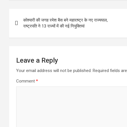
b
er
s
dI
n
gr
e
o
A
n
g
a
Post
o
p
er
m
कोश्यारी की जगह रमेश बैस बने महाराष्ट्र के नए राज्यपाल,
navigation
राष्ट्रपति ने 13 राज्यों में की नई नियुक्तियां
k
p
Leave a Reply
Your email address will not be published.
Required fields a
Comment
*