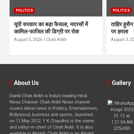
POLITICS
POLITICS
यूपी सरकार का बड़ा फैसला, मदरसों में
ताहिर हुस
कामिल-फाजिल की डिग्री पर रोक
पर हमला
August 5, 2026
Chati Ankh
August 3, 2
About Us
Gallery
Dainik Chati Ankh is India's leading Hindi
News Channel. Chati Ankh News channel
covers latest news in Politics, Entertainment,
Bollywood, business and sports., launched
on 11 May 2012. Y K Chaudhry is the owner
and editor-in-chief of Chati Ankh. It is also
available in Aligarh. Chati Ankh is an Aligarh