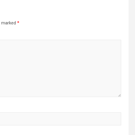
re marked
*