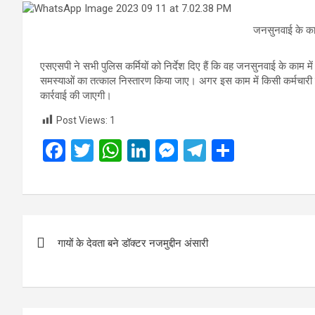
जनसुनवाई के काम
एसएसपी ने सभी पुलिस कर्मियों को निर्देश दिए हैं कि वह जनसुनवाई के काम म
समस्याओं का तत्काल निस्तारण किया जाए। अगर इस काम में किसी कर्मचार
कार्रवाई की जाएगी।
Post Views:
1
F
T
W
Li
M
T
S
a
wi
h
n
es
el
h
ce
tt
at
ke
se
e
ar
b
er
s
dI
n
gr
e
Post
o
A
n
g
a
गायों के देवता बने डॉक्टर नजमुद्दीन अंसारी
navigation
o
p
er
m
k
p