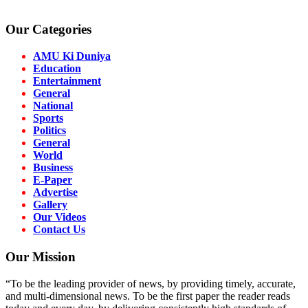
Our Categories
AMU Ki Duniya
Education
Entertainment
General
National
Sports
Politics
General
World
Business
E-Paper
Advertise
Gallery
Our Videos
Contact Us
Our Mission
“To be the leading provider of news, by providing timely, accurate,
and multi-dimensional news. To be the first paper the reader reads