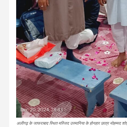
अलीगढ़ के जाफराबाद स्थित मस्जिद उस्मानिया के होनहार छात्र मोहम्मद शो