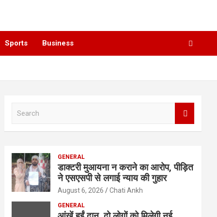
Sports
Business
S
e
a
r
c
GENERAL
h
डाक्टरी मुआयना न कराने का आरोप, पीड़ित
ने एसएसपी से लगाई न्याय की गुहार
August 6, 2026
Chati Ankh
GENERAL
आंखें हुईं दान, दो लोगों को मिलेगी नई