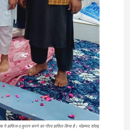
एब ने हाफिज-ए-कुरान बनने का गौरव हासिल किया है। मोहम्मद शोएब,