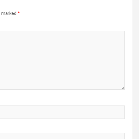
re marked
*