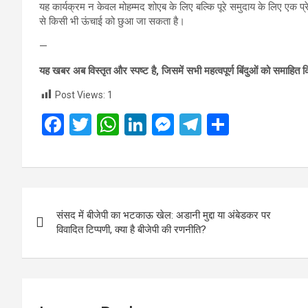
यह कार्यक्रम न केवल मोहम्मद शोएब के लिए बल्कि पूरे समुदाय के लिए एक प
से किसी भी ऊंचाई को छुआ जा सकता है।
—
यह खबर अब विस्तृत और स्पष्ट है, जिसमें सभी महत्वपूर्ण बिंदुओं को समाहित क
Post Views:
1
F
T
W
Li
M
T
S
a
wi
h
n
es
el
h
ce
tt
at
ke
se
e
ar
b
er
s
dI
n
gr
e
Post
o
A
n
g
a
संसद में बीजेपी का भटकाऊ खेल: अडानी मुद्दा या अंबेडकर पर
navigation
o
p
er
m
विवादित टिप्पणी, क्या है बीजेपी की रणनीति?
k
p