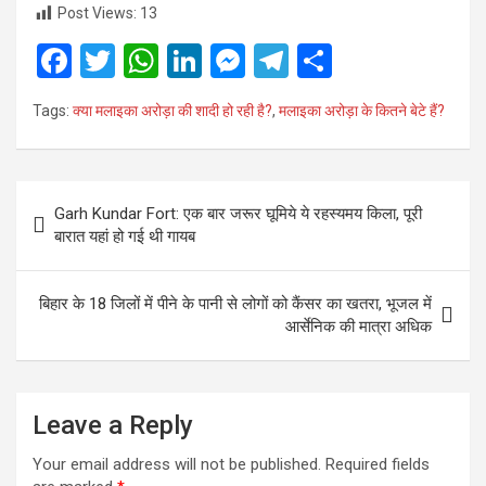
Post Views:
13
F
T
W
Li
M
T
S
a
wi
h
n
es
el
h
Tags:
क्या मलाइका अरोड़ा की शादी हो रही है?
,
मलाइका अरोड़ा के कितने बेटे हैं?
ce
tt
at
ke
se
e
ar
b
er
s
dI
n
gr
e
o
A
n
g
a
Post
Garh Kundar Fort: एक बार जरूर घूमिये ये रहस्यमय किला, पूरी
o
p
er
m
navigation
बारात यहां हो गई थी गायब
k
p
बिहार के 18 जिलों में पीने के पानी से लोगों को कैंसर का खतरा, भूजल में
आर्सेनिक की मात्रा अधिक
Leave a Reply
Your email address will not be published.
Required fields