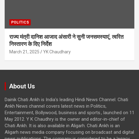
POLITICS
राज्य मंत्री दानिश आजाद अंसारी ने सुनी जनसमस्याएं, त्वरित
निस्तारण के दिए निर्देश
March 21, 2025
YK Chaudhary
About Us
Dainik Chati Ankh is India's leading Hindi News Channel. Chati
Ankh News channel covers latest news in Politics,
Entertainment, Bollywood, business and sports., launched on 11
May 2012. Y K Chaudhry is the owner and editor-in-chief of
Chati Ankh. It is also available in Aligarh. Chati Ankh is an
Aligarh news media company focusing on broadcast and digital
news publications. The company is considered to be a legacy