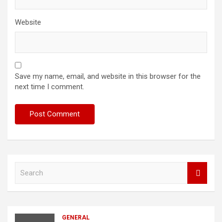
Website
Save my name, email, and website in this browser for the
next time I comment.
S
e
a
r
c
GENERAL
h