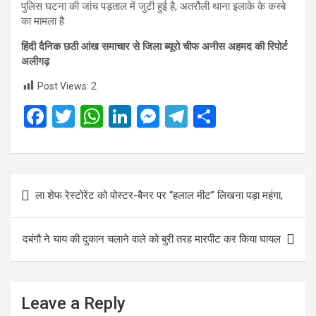
पुलिस घटना की जांच पड़ताल में जुटी हुई है, अतरौली थाना इलाके के कस्बे
का मामला है
हिंदी दैनिक छठी आंख समाचार से जिला ब्यूरो चीफ अनीस अहमद की रिपोर्ट
अलीगढ़
Post Views:
2
F
T
W
Li
M
T
S
a
wi
h
n
es
el
h
ce
tt
at
ke
se
e
ar
b
er
s
dI
n
gr
e
Post
ला शेफ रेस्टोरेंट को पोस्टर-बैनर पर “हलाल मीट” लिखना पड़ा महंगा,
o
A
n
g
a
navigation
o
p
er
m
दबंगौ ने चाय की दुकान चलाने वाले को बुरी तरह मारपीट कर किया घायल
k
p
Leave a Reply