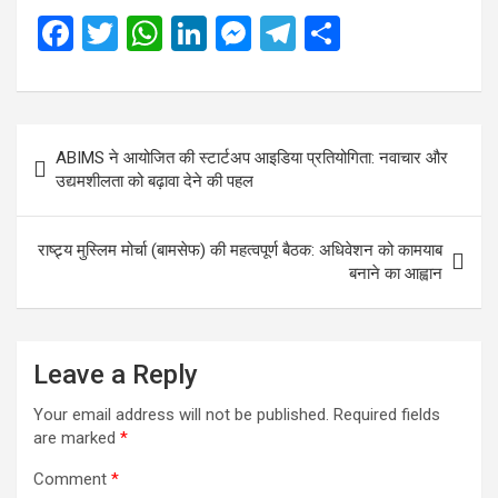
F
T
W
Li
M
T
S
a
wi
h
n
es
el
h
ce
tt
at
ke
se
e
ar
b
er
s
dI
n
gr
e
Post
ABIMS ने आयोजित की स्टार्टअप आइडिया प्रतियोगिता: नवाचार और
o
A
n
g
a
navigation
उद्यमशीलता को बढ़ावा देने की पहल
o
p
er
m
k
p
राष्ट्र्य मुस्लिम मोर्चा (बामसेफ) की महत्वपूर्ण बैठक: अधिवेशन को कामयाब
बनाने का आह्वान
Leave a Reply
Your email address will not be published.
Required fields
are marked
*
Comment
*