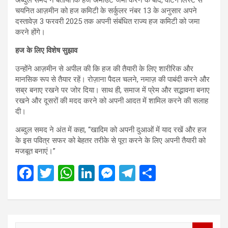
चयनित आज़मीन को हज कमिटी के सर्कुलर नंबर 13 के अनुसार अपने
दस्तावेज़ 3 फरवरी 2025 तक अपनी संबंधित राज्य हज कमिटी को जमा
करने होंगे।
हज के लिए विशेष सुझाव
उन्होंने आज़मीन से अपील की कि हज की तैयारी के लिए शारीरिक और
मानसिक रूप से तैयार रहें। रोज़ाना पैदल चलने, नमाज़ की पाबंदी करने और
सब्र बनाए रखने पर जोर दिया। साथ ही, समाज में प्रेम और सद्भावना बनाए
रखने और दूसरों की मदद करने को अपनी आदत में शामिल करने की सलाह
दी।
अब्दुल समद ने अंत में कहा, “खादिम को अपनी दुआओं में याद रखें और हज
के इस पवित्र सफर को बेहतर तरीके से पूरा करने के लिए अपनी तैयारी को
मजबूत बनाएं।”
F
T
W
Li
M
T
S
a
wi
h
n
es
el
h
ce
tt
at
ke
se
e
ar
b
er
s
dI
n
gr
e
S