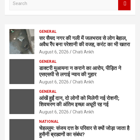
o
A
n
g
a
e
a
o
p
er
m
r
k
p
c
GENERAL
h
सर सैयद नगर की गली में जलभराव से लोग बेहाल,
अवैध रैंप बना परेशानी की वजह, करंट का भी खतरा
August 6, 2026
Chati Ankh
GENERAL
डाक्टरी मुआयना न कराने का आरोप, पीड़ित ने
एसएसपी से लगाई न्याय की गुहार
August 6, 2026
Chati Ankh
GENERAL
आंखें हुईं दान, दो लोगों को मिलेगी नई रोशनी;
शिवचरण की अंतिम इच्छा अधूरी रह गई
August 6, 2026
Chati Ankh
NATIONAL
चेहल्लुम: संजय दत्त के परिवार से क्यों जोड़ा जाता है
हुसैनी ब्राह्मणों का संबंध?