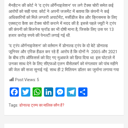
मैनहैटन की कोर्ट ने ‘द ट्रंप ऑर्गेनाइजेशन’ पर लगे टैक्स चोरी समेत कई
आरोपों को सही पाया. कोर्ट ने अपनी जजमेंट में बताया कि कंपनी ने कई
अधिकारियों को मिले लग्जरी अपार्टमेंट, मर्सीडीज बेंज और क्रिसमस के लिए
एक्सट्रा कैश का टैक्स चोरी कराने में मदद की है. इससे पहले ज्यूरी ने ट्रंप
की कंपनी को बिजनेस फ्रॉड का भी दोषी माना है, जिसके लिए उस पर 13
हजार करोड़ रुपये की पेनल्टी लगाई गई थी.
‘द ट्रंप ऑर्गनाइजेशन’ को वर्तमान में डोनाल्ड ट्रंप के दो बेटे डोनाल्ड
जूनियर और एरिक हैंडल कर रहे हैं. आरोप है कि दोनों ने 2005 और 2021
के बीच टॉप ऑफिसर्स को दिए गए मुआवजे को छिपा दिया था. इस घोटाले में
उनका साथ देने के लिए सीएफओ एलन वीसेलबर्ग को मंगलवार को पांच महीने
की जेल की सजा सुनाई गई. साथ ही 2 मिलियन डॉलर का जुर्माना लगाया गया
Post Views:
5
F
T
W
Li
M
T
S
a
wi
h
n
es
el
h
Tags:
डोनाल्ड ट्रम्प का मालिक कौन है?
ce
tt
at
ke
se
e
ar
b
er
s
dI
n
gr
e
Post