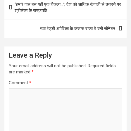
o
A
n
g
a
“हमारे पास बस यही एक विकल्प…”; देश को आर्थिक कंगाली से उबारने पर
o
p
er
m
navigation
श्रीलंका के राष्ट्रपति
k
p
उषा रेड्डी अमेरिका के कंसास राज्य में बनीं सीनेटर
Leave a Reply
Your email address will not be published.
Required fields
are marked
*
Comment
*