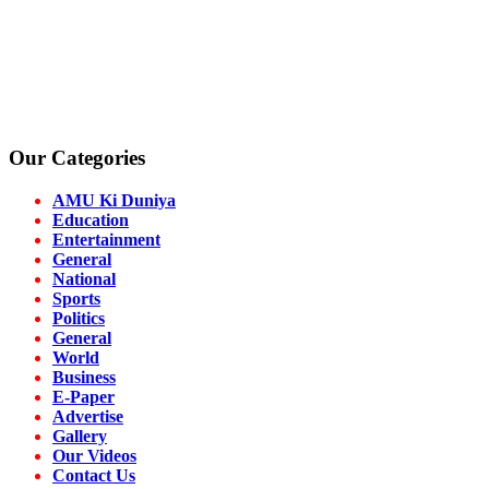
Our Categories
AMU Ki Duniya
Education
Entertainment
General
National
Sports
Politics
General
World
Business
E-Paper
Advertise
Gallery
Our Videos
Contact Us