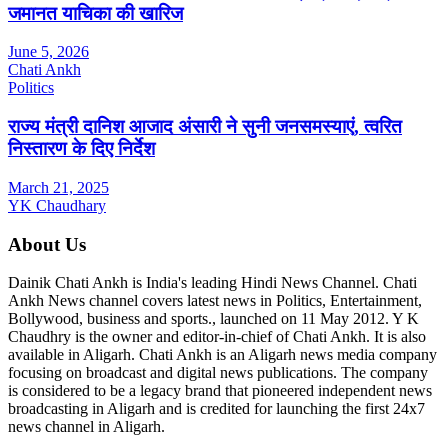
जमानत याचिका की खारिज
June 5, 2026
Chati Ankh
Politics
राज्य मंत्री दानिश आजाद अंसारी ने सुनी जनसमस्याएं, त्वरित
निस्तारण के दिए निर्देश
March 21, 2025
YK Chaudhary
About Us
Dainik Chati Ankh is India's leading Hindi News Channel. Chati
Ankh News channel covers latest news in Politics, Entertainment,
Bollywood, business and sports., launched on 11 May 2012. Y K
Chaudhry is the owner and editor-in-chief of Chati Ankh. It is also
available in Aligarh. Chati Ankh is an Aligarh news media company
focusing on broadcast and digital news publications. The company
is considered to be a legacy brand that pioneered independent news
broadcasting in Aligarh and is credited for launching the first 24x7
news channel in Aligarh.