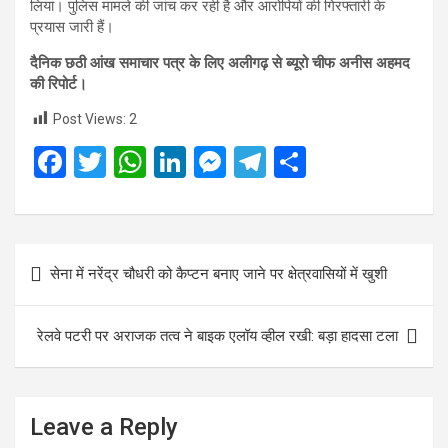
लिया। पुलिस मामले की जांच कर रही है और आरोपियों की गिरफ्तारी के
प्रयास जारी हैं।
दैनिक छठी आंख समाचार पत्र के लिए अलीगढ़ से ब्यूरो चीफ अनीस अहमद
की रिपोर्ट।
Post Views:
2
F
T
W
Li
M
T
S
a
wi
h
n
es
el
h
ce
tt
at
ke
se
e
ar
b
er
s
dI
n
gr
e
Post
सेना में नरेंद्र चौधरी को कैप्टन बनाए जाने पर क्षेत्रवासियों में खुशी
o
A
n
g
a
navigation
o
p
er
m
रेलवे पटरी पर अराजक तत्व ने बाइक एलॉय व्हील रखी: बड़ा हादसा टला
k
p
Leave a Reply