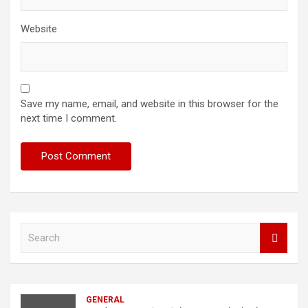
Website
Save my name, email, and website in this browser for the
next time I comment.
S
e
a
r
c
GENERAL
h