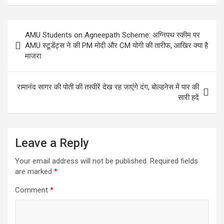
ce
tt
at
ke
se
e
ar
b
er
s
dI
n
gr
e
Post
AMU Students on Agneepath Scheme: अग्निपथ स्कीम पर
o
A
n
g
a
navigation
AMU स्टूडेंट्स ने की PM मोदी और CM योगी की तारीफ, आखिर क्या है
o
p
er
m
माजरा
k
p
रामानंद सागर की पोती की तस्वीरें देख रह जाएंगे दंग, बोल्डनेस में पार की
सारी हदें
Leave a Reply
Your email address will not be published.
Required fields
are marked
*
Comment
*