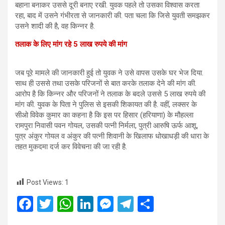
बहाना बनाकर उससे दूरी बनाए रखी. युवक पहले तो उसका विश्वास करता
रहा, बाद में उसने गंभीरता से जानकारी की. पता चला कि जिसे युवती समझकर
उसने शादी की है, वह किन्नर है.
तलाक के लिए मांग रहे 5 लाख रुपये की मांग
जब पूरे मामले की जानकारी हुई तो युवक ने उसे वापस उसके घर भेज दिया.
साथ ही उससे तथा उसके परिजनों से बात करके तलाक देने की मांग की.
आरोप है कि किन्नर और परिजनों ने तलाक के बदले उससे 5 लाख रुपये की
मांग की. युवक के पिता ने पुलिस से इसकी शिकायत की है. वहीं, लक्‍सर के
सीओ विवेक कुमार का कहना है कि इस पर हिसार (हरियाणा) के मौहल्ला
रामपुरा निवासी पवन गोयल, उसकी पत्नी निर्मला, पुत्री आरुषि ऊर्फ आशू,
पुत्र अंकुर गोयल व अंकुर की पत्नी शिवानी के खिलाफ धोखाधड़ी की धारा के
तहत मुकदमा दर्ज कर विवेचना की जा रही है.
Post Views:
1
F
T
W
Li
M
T
S
a
wi
h
n
es
el
h