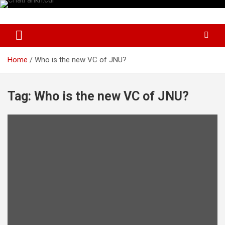
Skip
to
News Paper
Chatiankh
content
Home
Who is the new VC of JNU?
Tag:
Who is the new VC of JNU?