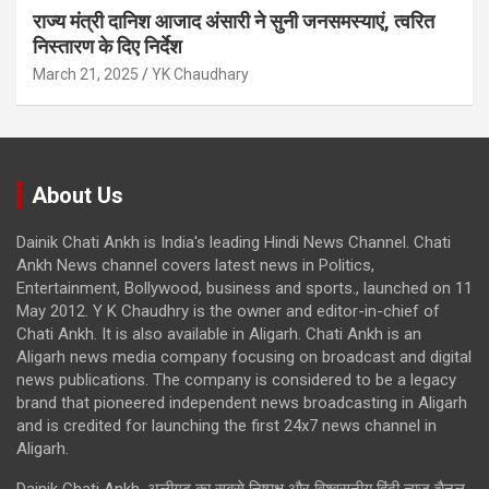
राज्य मंत्री दानिश आजाद अंसारी ने सुनी जनसमस्याएं, त्वरित
निस्तारण के दिए निर्देश
March 21, 2025
YK Chaudhary
About Us
Dainik Chati Ankh is India's leading Hindi News Channel. Chati
Ankh News channel covers latest news in Politics,
Entertainment, Bollywood, business and sports., launched on 11
May 2012. Y K Chaudhry is the owner and editor-in-chief of
Chati Ankh. It is also available in Aligarh. Chati Ankh is an
Aligarh news media company focusing on broadcast and digital
news publications. The company is considered to be a legacy
brand that pioneered independent news broadcasting in Aligarh
and is credited for launching the first 24x7 news channel in
Aligarh.
Dainik Chati Ankh, अलीगढ़ का सबसे निष्पक्ष और विश्वसनीय हिंदी न्यूज़ चैनल