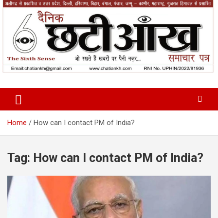
Skip
to
content
News Paper
Chatiankh
Home
How can I contact PM of India?
Tag:
How can I contact PM of India?