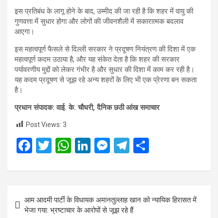
इस प्रतिबंध के लागू होने के बाद, उम्मीद की जा रही है कि शहर में वायु की
गुणवत्ता में सुधार होगा और लोगों की जीवनशैली में सकारात्मक बदलाव
आएगा।
इस महत्वपूर्ण फैसले से दिल्ली सरकार ने प्रदूषण नियंत्रण की दिशा में एक
महत्वपूर्ण कदम उठाया है, और यह संकेत देता है कि शहर की सरकार
पर्यावरणीय मुद्दों को लेकर गंभीर है और सुधार की दिशा में काम कर रही है।
यह कदम प्रदूषण से जूझ रहे अन्य शहरों के लिए भी एक प्रेरणा बन सकता
है।
प्रधान संपादक: वाई. के. चौधरी, दैनिक छठी आंख समाचार
Post Views:
3
F
T
W
Li
M
T
S
a
wi
h
n
es
el
h
ce
tt
at
ke
se
e
ar
b
er
s
dI
n
gr
e
Post
आम आदमी पार्टी के विधायक अमानतुल्लाह खान को न्यायिक हिरासत में
o
A
n
g
a
navigation
भेजा गया: भ्रष्टाचार के आरोपों से जूझ रहे हैं